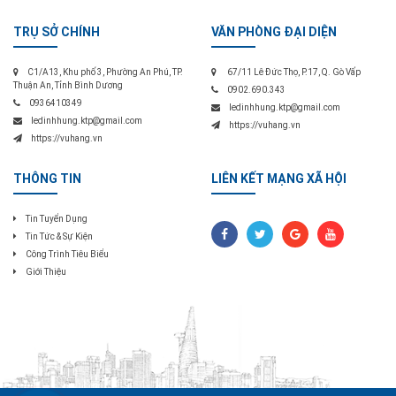
TRỤ SỞ CHÍNH
VĂN PHÒNG ĐẠI DIỆN
C1/A13, Khu phố 3, Phường An Phú, TP.
67/11 Lê Đức Thọ, P.17, Q. Gò Vấp
Thuận An, Tỉnh Bình Dương
0902.690.343
0936410349
ledinhhung.ktp@gmail.com
ledinhhung.ktp@gmail.com
https://vuhang.vn
https://vuhang.vn
THÔNG TIN
LIÊN KẾT MẠNG XÃ HỘI
Tin Tuyển Dụng
Tin Tức & Sự Kiện
Công Trình Tiêu Biểu
Giới Thiệu