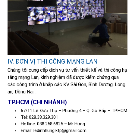
IV. ĐƠN VỊ THI CÔNG MẠNG LAN
Chúng tôi cung cấp dịch vụ tư vấn thiết kế và thi công hạ
tầng mạng Lan, kinh nghiệm đã được kiểm chứng qua
các công trình ở khắp các KV Sài Gòn, Bình Dương, Long
an, Đồng Nai…
TP.HCM (CHI NHÁNH)
67/11 Lê Đức Thọ – Phường 4 – Q. Gò Vấp – TP.HCM
Tel: 028.38.329.301
Hotline: 038.258.6825 – Mr Hưng
Email: ledinhhung.ktp@gmail.com