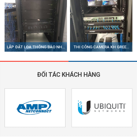
LẮP ĐẶT LOA THÔNG BÁO NHÀ
THI CÔNG CAMERA KH GREEN
XƯỠNG VIETPOST
RIVER
ĐỐI TÁC KHÁCH HÀNG