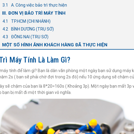
A. Công việc bảo trì thực hiện
III. ĐƠN VỊ BẢO TRÌ MÁY TÍNH
TP.HCM (CHI NHÁNH)
BÌNH DƯƠNG (TRỤ SỞ)
ĐỒNG NAI (TRỤ SỞ)
MỘT SỐ HÌNH ẢNH KHÁCH HÀNG ĐÃ THỰC HIỆN
Trì Máy Tính Là Làm Gì?
ì máy tính để làm gì? Bạn là dân văn phòng một ngày bạn sử dụng máy 
hậm 2s ( bạn sẽ phải chờ đợi trong 2s đó) nếu 10 ứng dụng sẽ chậm củ
ày sẽ chậm của bạn là 8*20=160s ( Khoảng 3p). Một ngày bạn mất 3p vậ
 bạn bị mất đi một thời gian vô nghĩa.