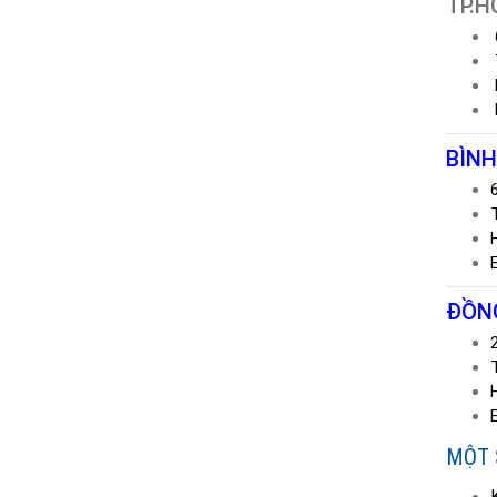
TP.H
BÌNH
ĐỒNG
MỘT 