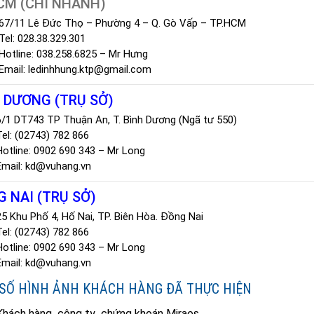
CM (CHI NHÁNH)
67/11 Lê Đức Thọ – Phường 4 – Q. Gò Vấp – TP.HCM
Tel: 028.38.329.301
Hotline: 038.258.6825 – Mr Hưng
Email: ledinhhung.ktp@gmail.com
 DƯƠNG (TRỤ SỞ)
6/1 DT743 TP Thuận An, T. Bình Dương (Ngã tư 550)
Tel: (02743) 782 866
Hotline: 0902 690 343 – Mr Long
Email: kd@vuhang.vn
 NAI (TRỤ SỞ)
25 Khu Phố 4, Hố Nai, TP. Biên Hòa. Đồng Nai
Tel: (02743) 782 866
Hotline: 0902 690 343 – Mr Long
Email: kd@vuhang.vn
SỐ HÌNH ẢNH KHÁCH HÀNG ĐÃ THỰC HIỆN
Khách hàng công ty chứng khoán Miraes