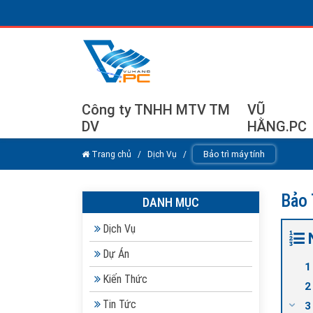
Công ty TNHH MTV TM
VŨ
DV
HẰNG.PC
Bảo trì máy tính
Trang chủ
/
Dịch Vụ
/
Bảo 
DANH MỤC
Dịch Vụ
Dự Án
Kiến Thức
Tin Tức