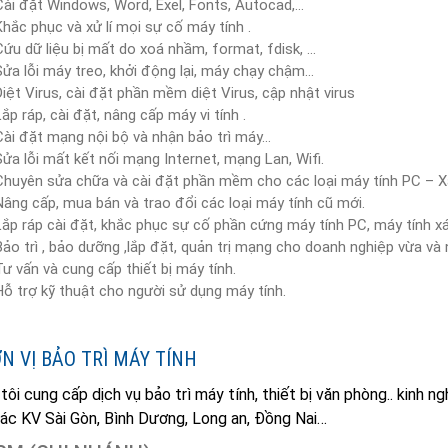
Cài đặt Windows, Word, Exel, Fonts, Autocad,…
Khắc phục và xử lí mọi sự cố máy tính .
Cứu dữ liệu bị mất do xoá nhầm, format, fdisk, …
Sửa lỗi máy treo, khởi động lại, máy chạy chậm…
Diệt Virus, cài đặt phần mềm diệt Virus, cập nhật virus
Lắp ráp, cài đặt, nâng cấp máy vi tính .
Cài đặt mạng nội bộ và nhận bảo trì máy…
Sửa lỗi mất kết nối mạng Internet, mạng Lan, Wifi.
Chuyên sửa chữa và cài đặt phần mềm cho các loại máy tính PC – X
Nâng cấp, mua bán và trao đổi các loại máy tính cũ mới.
Lắp ráp cài đặt, khắc phục sự cố phần cứng máy tính PC, máy tính x
Bảo trì , bảo dưỡng ,lắp đặt, quản trị mạng cho doanh nghiệp vừa và
Tư vấn và cung cấp thiết bị máy tính.
Hỗ trợ kỹ thuật cho người sử dụng máy tính.
ĐƠN VỊ BẢO TRÌ MÁY TÍNH
tôi cung cấp dịch vụ bảo trì máy tính, thiết bị văn phòng.. kinh
ác KV Sài Gòn, Bình Dương, Long an, Đồng Nai…