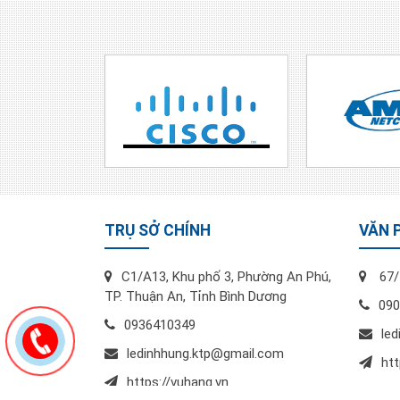
TRỤ SỞ CHÍNH
VĂN 
C1/A13, Khu phố 3, Phường An Phú,
67/
TP. Thuận An, Tỉnh Bình Dương
090
0936410349
le
ledinhhung.ktp@gmail.com
htt
https://vuhang.vn