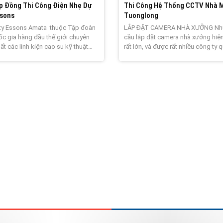
p Đồng Thi Công Điện Nhẹ Dự
Thi Công Hệ Thống CCTV Nhà 
ssons
Tuonglong
ty Essons Amata thuộc Tập đoàn
LẮP ĐẶT CAMERA NHÀ XƯỞNG Nh
c gia hàng đầu thế giới chuyên
cầu lắp đặt camera nhà xưởng hiệ
ất các linh kiện cao su kỹ thuật
rất lớn, và được rất nhiều công ty 
ho ô tô, máy bay, xe máy, MMTB …
tâm và đầu tư, đảm bảo tài sản, gi
 tôi may mắn được lựa chọn làm
và ngăn chặn kịp thời các hành vi 
ầu thi công mãng điện nhẹ :
cắp tài sản.. Nhưng việc lựa chọn 
a giám sát, hệ thống mạng […]
thi công, sản phẩm, vị trí […]