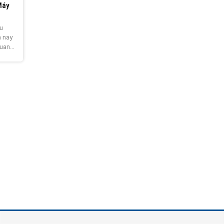
Máy
u
n nay
quan
ám sát
trộm
đơn vị