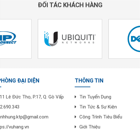
ĐỐI TÁC KHÁCH HÀNG
PHÒNG ĐẠI DIỆN
THÔNG TIN
11 Lê Đức Thọ, P.17, Q. Gò Vấp
Tin Tuyển Dụng
2.690.343
Tin Tức & Sự Kiện
dinhhung.ktp@gmail.com
Công Trình Tiêu Biểu
ps://vuhang.vn
Giới Thiệu