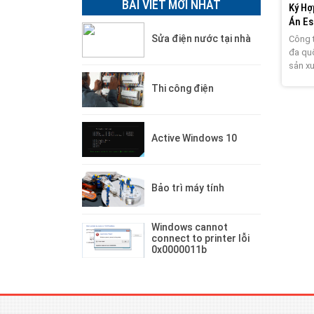
BÀI VIẾT MỚI NHẤT
Ký Hợ
Án E
Sửa điện nước tại nhà
Công 
đa quố
sản xu
cao c
Thi công điện
chúng
nhà th
camer
Active Windows 10
Bảo trì máy tính
Windows cannot
connect to printer lỗi
0x0000011b